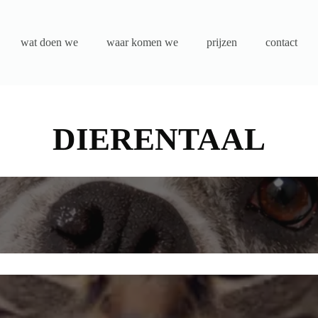
wat doen we
waar komen we
prijzen
contact
DIERENTAAL