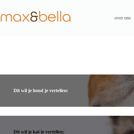
Ga
naar
de
over ons
inhoud
Dit wil je hond je vertellen:
Dit wil je kat je vertellen: