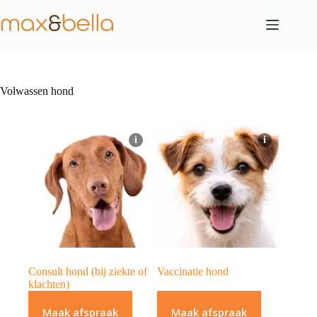
Ga
naar
de
inhoud
Volwassen hond
i
i
Consult hond (bij ziekte of
Vaccinatie hond
klachten)
Maak afspraak
Maak afspraak