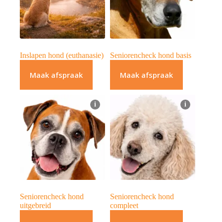
Inslapen hond (euthanasie)
Seniorencheck hond basis
Maak afspraak
Maak afspraak
i
i
Seniorencheck hond
Seniorencheck hond
uitgebreid
compleet