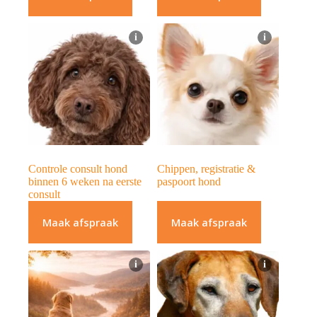
i
i
Controle consult hond
Chippen, registratie &
binnen 6 weken na eerste
paspoort hond
consult
Maak afspraak
Maak afspraak
i
i