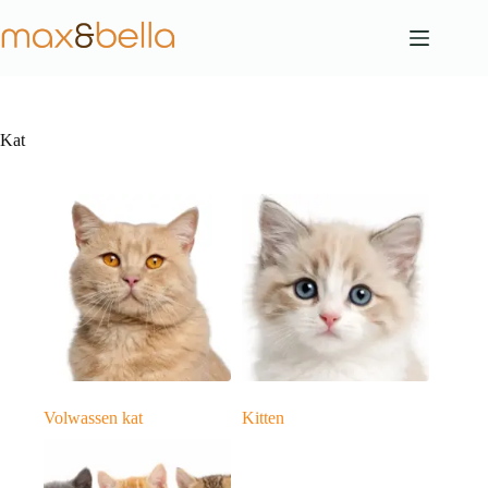
Ga
naar
de
inhoud
Kat
Volwassen kat
Kitten