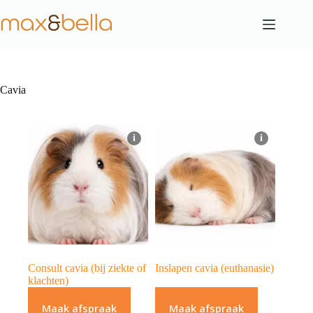
Ga
naar
de
inhoud
Cavia
i
i
Consult cavia (bij ziekte of
Inslapen cavia (euthanasie)
klachten)
Maak afspraak
Maak afspraak